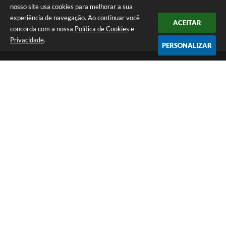
nosso site usa cookies para melhorar a sua
experiência de navegação. Ao continuar você
ACEITAR
concorda com a nossa
Política de Cookies
e
Privacidade
.
PERSONALIZAR
Telefone: (18) 3695-9500
Endereço: Avenida Carlos Gomes, 971 - Centro | CEP: 15260-059
Atendimento de Segunda a Sexta - Das 08h00min às 11h30min e
das 13h00min às 17h00min.
CNPJ: 46.935.763/0001-25
Prefeitura Municipal de Planalto - SP
Versão do Sistema:
3.5.3 - 19/06/2026
Portal atualizado em:
07/08/2026 18:39
Dados Abertos
Copyright Instar - 2006-2026. Todos os direitos reservados -
Instar Tecnologia